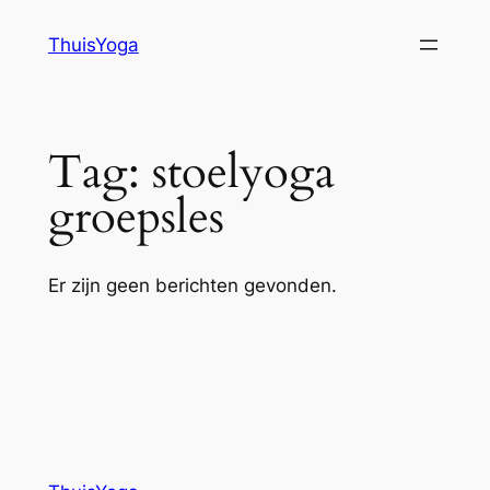
Ga
ThuisYoga
naar
de
inhoud
Tag:
stoelyoga
groepsles
Er zijn geen berichten gevonden.