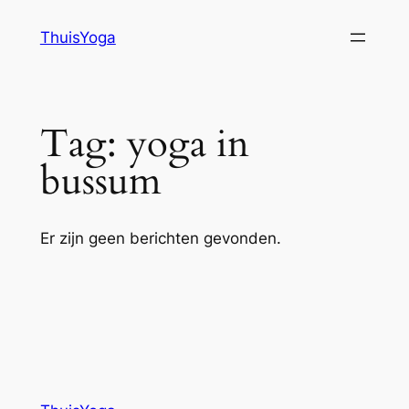
Ga
ThuisYoga
naar
de
inhoud
Tag:
yoga in
bussum
Er zijn geen berichten gevonden.