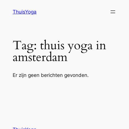
Ga
ThuisYoga
naar
de
inhoud
Tag:
thuis yoga in
amsterdam
Er zijn geen berichten gevonden.